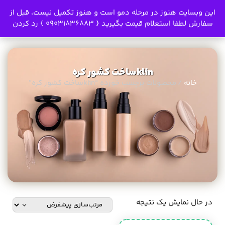
0
این وبسایت هنوز در مرحله دمو است و هنوز تکمیل نیست، قبل از
سفارش لطفا استعلام قیمت بگیرید { 09031836883 }
رد کردن
klinساخت کشور کره
خانه
/ محصولات برچسب خورده “klinساخت کشور کره”
در حال نمایش یک نتیجه