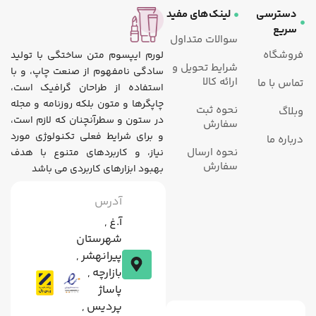
دسترسی
لینک‌های مفید
سریع
سوالات متداول
فروشگاه
لورم ایپسوم متن ساختگی با تولید
شرایط تحویل و
سادگی نامفهوم از صنعت چاپ، و با
ارائه کالا
تماس با ما
استفاده از طراحان گرافیک است،
چاپگرها و متون بلکه روزنامه و مجله
نحوه ثبت
وبلاگ
در ستون و سطرآنچنان که لازم است،
سفارش
و برای شرایط فعلی تکنولوژی مورد
درباره ما
نحوه ارسال
نیاز، و کاربردهای متنوع با هدف
سفارش
بهبود ابزارهای کاربردی می باشد
آدرس
آ.غ ,
شهرستان
پیرانهشر ,
بازارچه ,
پاساژ
پردیس ,